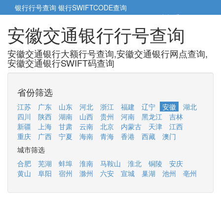
银行行号查询
银行SWIFTCODE查询
5cm小帮手
5cm.cn
安徽交通银行行号查询
安徽交通银行大额行号查询,安徽交通银行网点查询,
安徽交通银行SWIFT码查询
省份筛选
江苏
广东
山东
河北
浙江
福建
辽宁
安徽
湖北
四川
陕西
湖南
山西
贵州
河南
黑龙江
吉林
新疆
上海
甘肃
云南
北京
内蒙古
天津
江西
重庆
广西
宁夏
海南
青海
香港
西藏
澳门
城市筛选
合肥
芜湖
蚌埠
淮南
马鞍山
淮北
铜陵
安庆
黄山
阜阳
宿州
滁州
六安
宣城
巢湖
池州
亳州