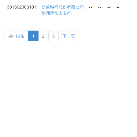
301362003101
交通银行股份有限公司
--
--
--
--
芜湖营盘山支行
共119条
1
2
3
下一页