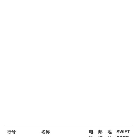
行号
名称
电
邮
地
SWIFT