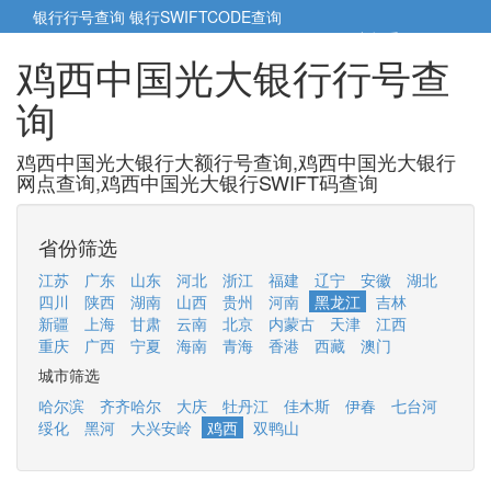
银行行号查询
银行SWIFTCODE查询
5cm小帮手
5cm.cn
鸡西中国光大银行行号查
询
鸡西中国光大银行大额行号查询,鸡西中国光大银行
网点查询,鸡西中国光大银行SWIFT码查询
省份筛选
江苏
广东
山东
河北
浙江
福建
辽宁
安徽
湖北
四川
陕西
湖南
山西
贵州
河南
黑龙江
吉林
新疆
上海
甘肃
云南
北京
内蒙古
天津
江西
重庆
广西
宁夏
海南
青海
香港
西藏
澳门
城市筛选
哈尔滨
齐齐哈尔
大庆
牡丹江
佳木斯
伊春
七台河
绥化
黑河
大兴安岭
鸡西
双鸭山