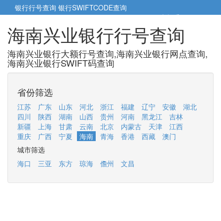
银行行号查询
银行SWIFTCODE查询
5cm小帮手
5cm.cn
海南兴业银行行号查询
海南兴业银行大额行号查询,海南兴业银行网点查询,
海南兴业银行SWIFT码查询
省份筛选
江苏
广东
山东
河北
浙江
福建
辽宁
安徽
湖北
四川
陕西
湖南
山西
贵州
河南
黑龙江
吉林
新疆
上海
甘肃
云南
北京
内蒙古
天津
江西
重庆
广西
宁夏
海南
青海
香港
西藏
澳门
城市筛选
海口
三亚
东方
琼海
儋州
文昌