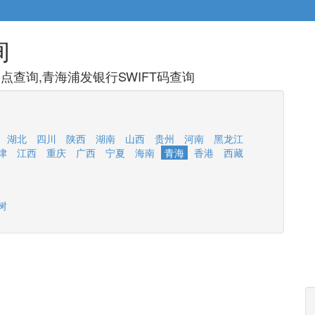
询
查询,青海浦发银行SWIFT码查询
湖北
四川
陕西
湖南
山西
贵州
河南
黑龙江
津
江西
重庆
广西
宁夏
海南
青海
香港
西藏
树