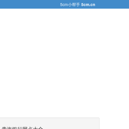
5cm小帮手
5cm.cn
青海银行网点大全