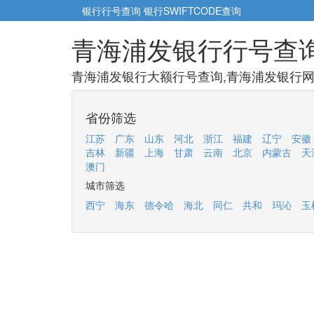
银行行号查询
银行SWIFTCODE查询
青海浦发银行行号查
青海浦发银行大额行号查询,青海浦发银行网点
省份筛选
江苏
广东
山东
河北
浙江
福建
辽宁
安徽
吉林
新疆
上海
甘肃
云南
北京
内蒙古
天
澳门
城市筛选
西宁
海东
德令哈
海北
同仁
共和
玛沁
玉