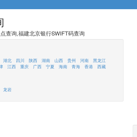
询
查询,福建北京银行SWIFT码查询
湖北
四川
陕西
湖南
山西
贵州
河南
黑龙江
津
江西
重庆
广西
宁夏
海南
青海
香港
西藏
龙岩