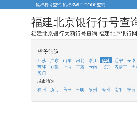
银行行号查询
银行SWIFTCODE查询
福建北京银行行号查
福建北京银行大额行号查询,福建北京银行网点
省份筛选
江苏
广东
山东
河北
浙江
福建
辽宁
安徽
吉林
新疆
上海
甘肃
云南
北京
内蒙古
天
澳门
城市筛选
福州
厦门
莆田
三明
泉州
漳州
南平
宁德