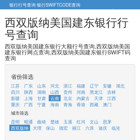
银行行号查询
银行SWIFTCODE查询
5cm小帮手
5cm.cn
西双版纳美国建东银行行
号查询
西双版纳美国建东银行大额行号查询,西双版纳美国
建东银行网点查询,西双版纳美国建东银行SWIFT码
查询
省份筛选
江苏
广东
山东
河北
浙江
福建
辽宁
安徽
湖北
四川
陕西
湖南
山西
贵州
河南
黑龙江
吉林
新疆
上海
甘肃
云南
北京
内蒙古
天津
江西
重庆
广西
宁夏
海南
青海
香港
西藏
澳门
城市筛选
昆明
昭通
曲靖
楚雄
玉溪
红河
文山
思茅
西双版纳
大理
保山
德宏
丽江
六库
迪庆
临沧