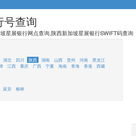
行号查询
坡星展银行网点查询,陕西新加坡星展银行SWIFT码查询
湖北
四川
陕西
湖南
山西
贵州
河南
黑龙江
津
江西
重庆
广西
宁夏
海南
青海
香港
西藏
延安
榆林