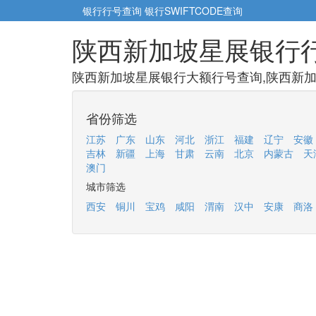
银行行号查询
银行SWIFTCODE查询
陕西新加坡星展银行
陕西新加坡星展银行大额行号查询,陕西新加
省份筛选
江苏
广东
山东
河北
浙江
福建
辽宁
安徽
吉林
新疆
上海
甘肃
云南
北京
内蒙古
天
澳门
城市筛选
西安
铜川
宝鸡
咸阳
渭南
汉中
安康
商洛