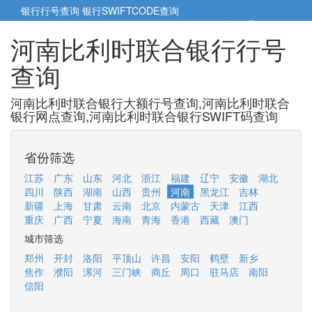
银行行号查询
银行SWIFTCODE查询
5cm小帮手
5cm.cn
河南比利时联合银行行号
查询
河南比利时联合银行大额行号查询,河南比利时联合
银行网点查询,河南比利时联合银行SWIFT码查询
省份筛选
江苏
广东
山东
河北
浙江
福建
辽宁
安徽
湖北
四川
陕西
湖南
山西
贵州
河南
黑龙江
吉林
新疆
上海
甘肃
云南
北京
内蒙古
天津
江西
重庆
广西
宁夏
海南
青海
香港
西藏
澳门
城市筛选
郑州
开封
洛阳
平顶山
许昌
安阳
鹤壁
新乡
焦作
濮阳
漯河
三门峡
商丘
周口
驻马店
南阳
信阳