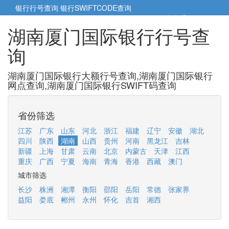
银行行号查询
银行SWIFTCODE查询
5cm小帮手
5cm.cn
湖南厦门国际银行行号查
询
湖南厦门国际银行大额行号查询,湖南厦门国际银行
网点查询,湖南厦门国际银行SWIFT码查询
省份筛选
江苏
广东
山东
河北
浙江
福建
辽宁
安徽
湖北
四川
陕西
湖南
山西
贵州
河南
黑龙江
吉林
新疆
上海
甘肃
云南
北京
内蒙古
天津
江西
重庆
广西
宁夏
海南
青海
香港
西藏
澳门
城市筛选
长沙
株洲
湘潭
衡阳
邵阳
岳阳
常德
张家界
益阳
娄底
郴州
永州
怀化
吉首
湘西