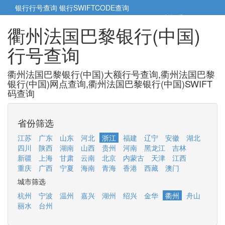
银行行号查询
银行SWIFTCODE查询
5cm小帮手
5cm.cn
衢州法国巴黎银行(中国)
行号查询
衢州法国巴黎银行(中国)大额行号查询,衢州法国巴黎
银行(中国)网点查询,衢州法国巴黎银行(中国)SWIFT
码查询
省份筛选
江苏
广东
山东
河北
浙江
福建
辽宁
安徽
湖北
四川
陕西
湖南
山西
贵州
河南
黑龙江
吉林
新疆
上海
甘肃
云南
北京
内蒙古
天津
江西
重庆
广西
宁夏
海南
青海
香港
西藏
澳门
城市筛选
杭州
宁波
温州
嘉兴
湖州
绍兴
金华
衢州
舟山
丽水
台州