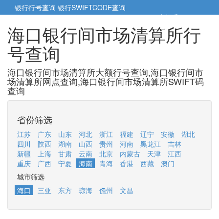
银行行号查询
银行SWIFTCODE查询
5cm小帮手
5cm.cn
海口银行间市场清算所行
号查询
海口银行间市场清算所大额行号查询,海口银行间市
场清算所网点查询,海口银行间市场清算所SWIFT码
查询
省份筛选
江苏
广东
山东
河北
浙江
福建
辽宁
安徽
湖北
四川
陕西
湖南
山西
贵州
河南
黑龙江
吉林
新疆
上海
甘肃
云南
北京
内蒙古
天津
江西
重庆
广西
宁夏
海南
青海
香港
西藏
澳门
城市筛选
海口
三亚
东方
琼海
儋州
文昌