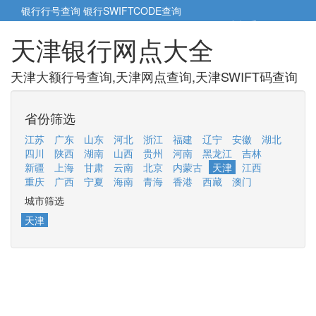
银行行号查询
银行SWIFTCODE查询
5cm小帮手
5cm.cn
天津银行网点大全
天津大额行号查询,天津网点查询,天津SWIFT码查询
省份筛选
江苏
广东
山东
河北
浙江
福建
辽宁
安徽
湖北
四川
陕西
湖南
山西
贵州
河南
黑龙江
吉林
新疆
上海
甘肃
云南
北京
内蒙古
天津
江西
重庆
广西
宁夏
海南
青海
香港
西藏
澳门
城市筛选
天津