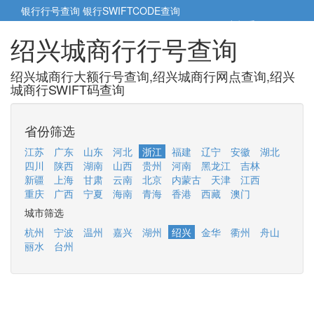
银行行号查询
银行SWIFTCODE查询
5cm小帮手
5cm.cn
绍兴城商行行号查询
绍兴城商行大额行号查询,绍兴城商行网点查询,绍兴
城商行SWIFT码查询
省份筛选
江苏
广东
山东
河北
浙江
福建
辽宁
安徽
湖北
四川
陕西
湖南
山西
贵州
河南
黑龙江
吉林
新疆
上海
甘肃
云南
北京
内蒙古
天津
江西
重庆
广西
宁夏
海南
青海
香港
西藏
澳门
城市筛选
杭州
宁波
温州
嘉兴
湖州
绍兴
金华
衢州
舟山
丽水
台州