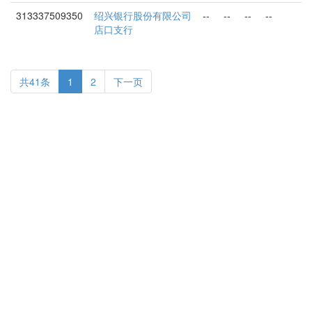
313337509350
绍兴银行股份有限公司
--
--
--
--
店口支行
共41条
1
2
下一页