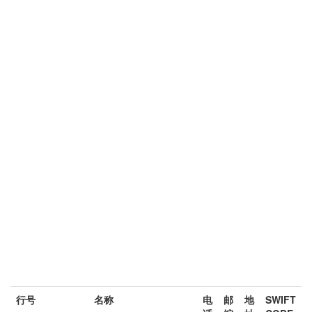
行号
名称
电
邮
地
SWIFT