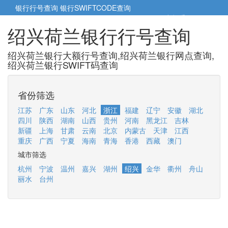
银行行号查询
银行SWIFTCODE查询
5cm小帮手
5cm.cn
绍兴荷兰银行行号查询
绍兴荷兰银行大额行号查询,绍兴荷兰银行网点查询,
绍兴荷兰银行SWIFT码查询
省份筛选
江苏
广东
山东
河北
浙江
福建
辽宁
安徽
湖北
四川
陕西
湖南
山西
贵州
河南
黑龙江
吉林
新疆
上海
甘肃
云南
北京
内蒙古
天津
江西
重庆
广西
宁夏
海南
青海
香港
西藏
澳门
城市筛选
杭州
宁波
温州
嘉兴
湖州
绍兴
金华
衢州
舟山
丽水
台州