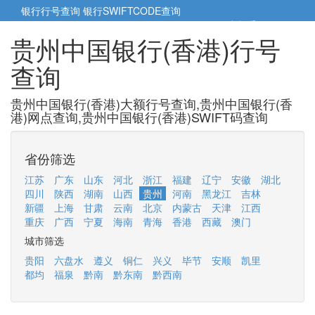
银行行号查询
银行SWIFTCODE查询
5cm小帮手
5cm.cn
贵州中国银行(香港)行号
查询
贵州中国银行(香港)大额行号查询,贵州中国银行(香
港)网点查询,贵州中国银行(香港)SWIFT码查询
省份筛选
江苏
广东
山东
河北
浙江
福建
辽宁
安徽
湖北
四川
陕西
湖南
山西
贵州
河南
黑龙江
吉林
新疆
上海
甘肃
云南
北京
内蒙古
天津
江西
重庆
广西
宁夏
海南
青海
香港
西藏
澳门
城市筛选
贵阳
六盘水
遵义
铜仁
兴义
毕节
安顺
凯里
都均
福泉
黔南
黔东南
黔西南