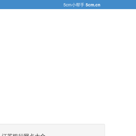
5cm小帮手
5cm.cn
江苏银行网点大全