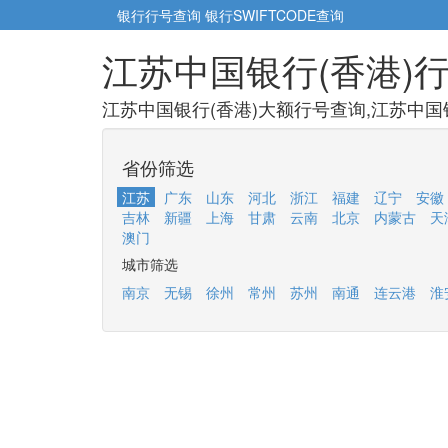
银行行号查询
银行SWIFTCODE查询
江苏中国银行(香港)
江苏中国银行(香港)大额行号查询,江苏中国银
省份筛选
江苏
广东
山东
河北
浙江
福建
辽宁
安徽
吉林
新疆
上海
甘肃
云南
北京
内蒙古
天
澳门
城市筛选
南京
无锡
徐州
常州
苏州
南通
连云港
淮