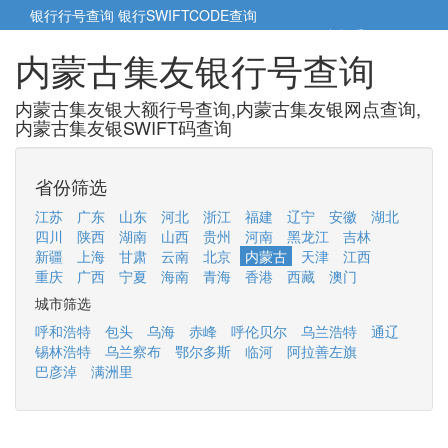
银行行号查询
银行SWIFTCODE查询
5cm小帮手
5cm.cn
内蒙古集友银行号查询
内蒙古集友银大额行号查询,内蒙古集友银网点查询,
内蒙古集友银SWIFT码查询
省份筛选
江苏
广东
山东
河北
浙江
福建
辽宁
安徽
湖北
四川
陕西
湖南
山西
贵州
河南
黑龙江
吉林
新疆
上海
甘肃
云南
北京
内蒙古
天津
江西
重庆
广西
宁夏
海南
青海
香港
西藏
澳门
城市筛选
呼和浩特
包头
乌海
赤峰
呼伦贝尔
乌兰浩特
通辽
锡林浩特
乌兰察布
鄂尔多斯
临河
阿拉善左旗
巴彦淖
满洲里