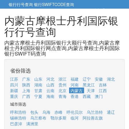
银行行号查询
银行SWIFTCODE查询
5cm小帮手
5cm.cn
内蒙古摩根士丹利国际银
行行号查询
内蒙古摩根士丹利国际银行大额行号查询,内蒙古摩
根士丹利国际银行网点查询,内蒙古摩根士丹利国际
银行SWIFT码查询
省份筛选
江苏
广东
山东
河北
浙江
福建
辽宁
安徽
湖北
四川
陕西
湖南
山西
贵州
河南
黑龙江
吉林
新疆
上海
甘肃
云南
北京
内蒙古
天津
江西
重庆
广西
宁夏
海南
青海
香港
西藏
澳门
城市筛选
呼和浩特
包头
乌海
赤峰
呼伦贝尔
乌兰浩特
通辽
锡林浩特
乌兰察布
鄂尔多斯
临河
阿拉善左旗
巴彦淖
满洲里