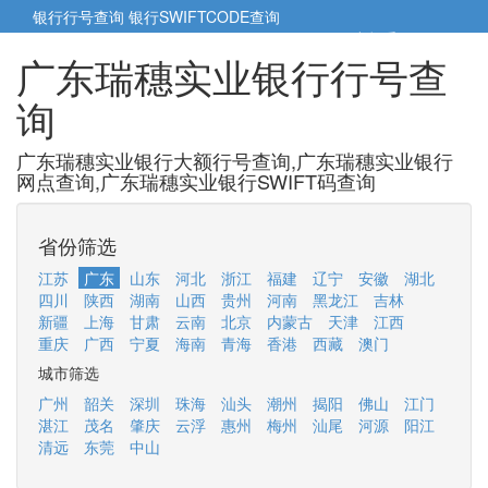
银行行号查询
银行SWIFTCODE查询
5cm小帮手
5cm.cn
广东瑞穗实业银行行号查
询
广东瑞穗实业银行大额行号查询,广东瑞穗实业银行
网点查询,广东瑞穗实业银行SWIFT码查询
省份筛选
江苏
广东
山东
河北
浙江
福建
辽宁
安徽
湖北
四川
陕西
湖南
山西
贵州
河南
黑龙江
吉林
新疆
上海
甘肃
云南
北京
内蒙古
天津
江西
重庆
广西
宁夏
海南
青海
香港
西藏
澳门
城市筛选
广州
韶关
深圳
珠海
汕头
潮州
揭阳
佛山
江门
湛江
茂名
肇庆
云浮
惠州
梅州
汕尾
河源
阳江
清远
东莞
中山