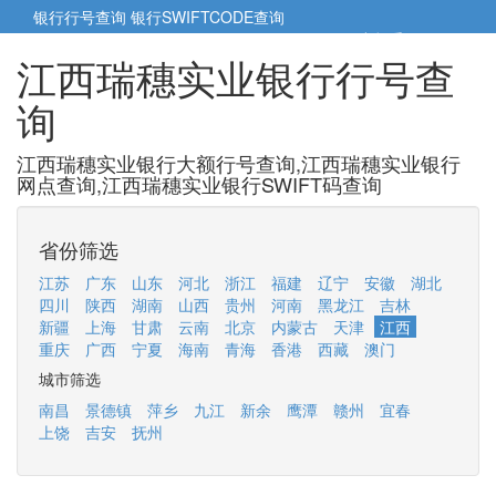
银行行号查询
银行SWIFTCODE查询
5cm小帮手
5cm.cn
江西瑞穗实业银行行号查
询
江西瑞穗实业银行大额行号查询,江西瑞穗实业银行
网点查询,江西瑞穗实业银行SWIFT码查询
省份筛选
江苏
广东
山东
河北
浙江
福建
辽宁
安徽
湖北
四川
陕西
湖南
山西
贵州
河南
黑龙江
吉林
新疆
上海
甘肃
云南
北京
内蒙古
天津
江西
重庆
广西
宁夏
海南
青海
香港
西藏
澳门
城市筛选
南昌
景德镇
萍乡
九江
新余
鹰潭
赣州
宜春
上饶
吉安
抚州