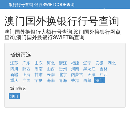
银行行号查询
银行SWIFTCODE查询
5cm小帮手
5cm.cn
澳门国外换银行行号查询
澳门国外换银行大额行号查询,澳门国外换银行网点
查询,澳门国外换银行SWIFT码查询
省份筛选
江苏
广东
山东
河北
浙江
福建
辽宁
安徽
湖北
四川
陕西
湖南
山西
贵州
河南
黑龙江
吉林
新疆
上海
甘肃
云南
北京
内蒙古
天津
江西
重庆
广西
宁夏
海南
青海
香港
西藏
澳门
城市筛选
澳门