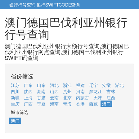
银行行号查询
银行SWIFTCODE查询
5cm小帮手
5cm.cn
澳门德国巴伐利亚州银行
行号查询
澳门德国巴伐利亚州银行大额行号查询,澳门德国巴
伐利亚州银行网点查询,澳门德国巴伐利亚州银行
SWIFT码查询
省份筛选
江苏
广东
山东
河北
浙江
福建
辽宁
安徽
湖北
四川
陕西
湖南
山西
贵州
河南
黑龙江
吉林
新疆
上海
甘肃
云南
北京
内蒙古
天津
江西
重庆
广西
宁夏
海南
青海
香港
西藏
澳门
城市筛选
澳门