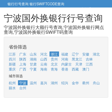
银行行号查询
银行SWIFTCODE查询
5cm小帮手
5cm.cn
宁波国外换银行行号查询
宁波国外换银行大额行号查询,宁波国外换银行网点
查询,宁波国外换银行SWIFT码查询
省份筛选
江苏
广东
山东
河北
浙江
福建
辽宁
安徽
湖北
四川
陕西
湖南
山西
贵州
河南
黑龙江
吉林
新疆
上海
甘肃
云南
北京
内蒙古
天津
江西
重庆
广西
宁夏
海南
青海
香港
西藏
澳门
城市筛选
杭州
宁波
温州
嘉兴
湖州
绍兴
金华
衢州
舟山
丽水
台州