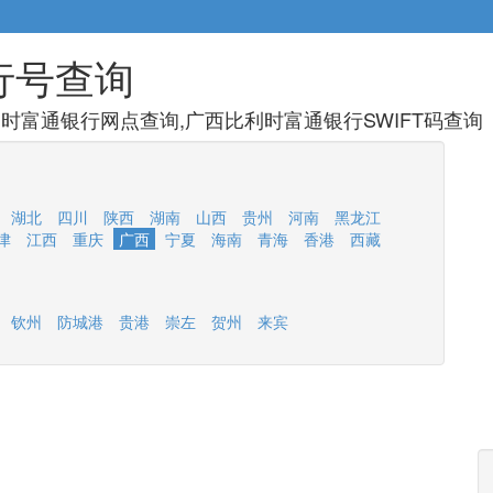
行号查询
时富通银行网点查询,广西比利时富通银行SWIFT码查询
湖北
四川
陕西
湖南
山西
贵州
河南
黑龙江
津
江西
重庆
广西
宁夏
海南
青海
香港
西藏
钦州
防城港
贵港
崇左
贺州
来宾