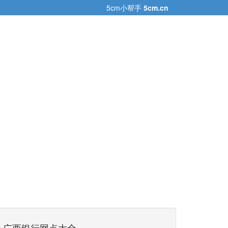
5cm小帮手
5cm.cn
广西银行网点大全