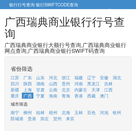
银行行号查询
银行SWIFTCODE查询
5cm小帮手
5cm.cn
广西瑞典商业银行行号查
询
广西瑞典商业银行大额行号查询,广西瑞典商业银行
网点查询,广西瑞典商业银行SWIFT码查询
省份筛选
江苏
广东
山东
河北
浙江
福建
辽宁
安徽
湖北
四川
陕西
湖南
山西
贵州
河南
黑龙江
吉林
新疆
上海
甘肃
云南
北京
内蒙古
天津
江西
重庆
广西
宁夏
海南
青海
香港
西藏
澳门
城市筛选
南宁
柳州
桂林
梧州
北海
玉林
百色
河池
钦州
防城港
贵港
崇左
贺州
来宾