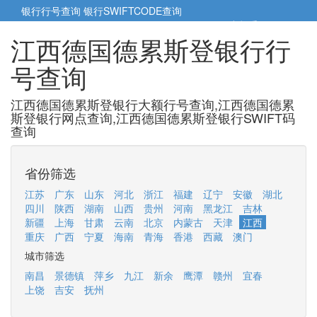
银行行号查询
银行SWIFTCODE查询
5cm小帮手
5cm.cn
江西德国德累斯登银行行
号查询
江西德国德累斯登银行大额行号查询,江西德国德累
斯登银行网点查询,江西德国德累斯登银行SWIFT码
查询
省份筛选
江苏
广东
山东
河北
浙江
福建
辽宁
安徽
湖北
四川
陕西
湖南
山西
贵州
河南
黑龙江
吉林
新疆
上海
甘肃
云南
北京
内蒙古
天津
江西
重庆
广西
宁夏
海南
青海
香港
西藏
澳门
城市筛选
南昌
景德镇
萍乡
九江
新余
鹰潭
赣州
宜春
上饶
吉安
抚州