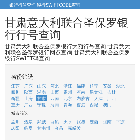
银行行号查询
银行SWIFTCODE查询
5cm小帮手
5cm.cn
甘肃意大利联合圣保罗银
行行号查询
甘肃意大利联合圣保罗银行大额行号查询,甘肃意大
利联合圣保罗银行网点查询,甘肃意大利联合圣保罗
银行SWIFT码查询
省份筛选
江苏
广东
山东
河北
浙江
福建
辽宁
安徽
湖北
四川
陕西
湖南
山西
贵州
河南
黑龙江
吉林
新疆
上海
甘肃
云南
北京
内蒙古
天津
江西
重庆
广西
宁夏
海南
青海
香港
西藏
澳门
城市筛选
兰州
酒泉
武威
白银
天水
张掖
定西
陇南
平凉
庆阳
临夏
甘南州
金昌
嘉峪关