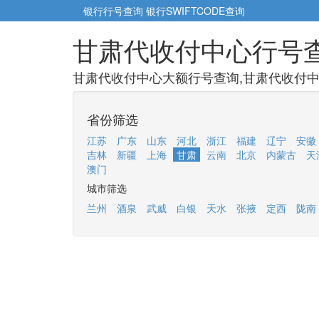
银行行号查询
银行SWIFTCODE查询
甘肃代收付中心行号
甘肃代收付中心大额行号查询,甘肃代收付中
省份筛选
江苏
广东
山东
河北
浙江
福建
辽宁
安徽
吉林
新疆
上海
甘肃
云南
北京
内蒙古
天
澳门
城市筛选
兰州
酒泉
武威
白银
天水
张掖
定西
陇南