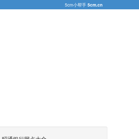
5cm小帮手
5cm.cn
昭通银行网点大全