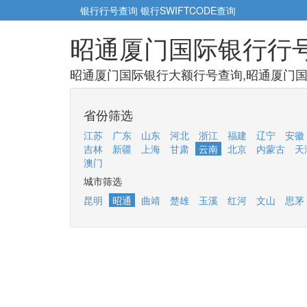
银行行号查询
银行SWIFTCODE查询
昭通厦门国际银行行
昭通厦门国际银行大额行号查询,昭通厦门国
省份筛选
江苏
广东
山东
河北
浙江
福建
辽宁
安徽
吉林
新疆
上海
甘肃
云南
北京
内蒙古
天
澳门
城市筛选
昆明
昭通
曲靖
楚雄
玉溪
红河
文山
思茅