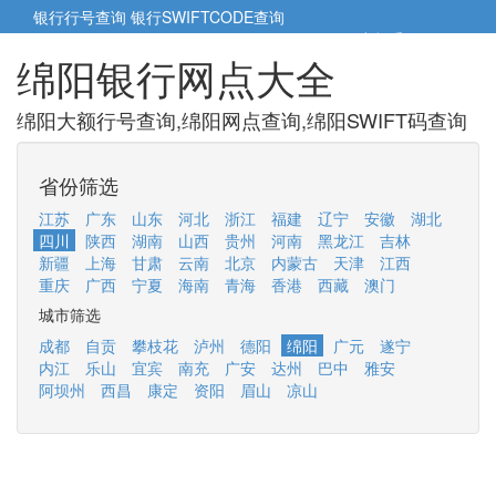
银行行号查询
银行SWIFTCODE查询
5cm小帮手
5cm.cn
绵阳银行网点大全
绵阳大额行号查询,绵阳网点查询,绵阳SWIFT码查询
省份筛选
江苏
广东
山东
河北
浙江
福建
辽宁
安徽
湖北
四川
陕西
湖南
山西
贵州
河南
黑龙江
吉林
新疆
上海
甘肃
云南
北京
内蒙古
天津
江西
重庆
广西
宁夏
海南
青海
香港
西藏
澳门
城市筛选
成都
自贡
攀枝花
泸州
德阳
绵阳
广元
遂宁
内江
乐山
宜宾
南充
广安
达州
巴中
雅安
阿坝州
西昌
康定
资阳
眉山
凉山