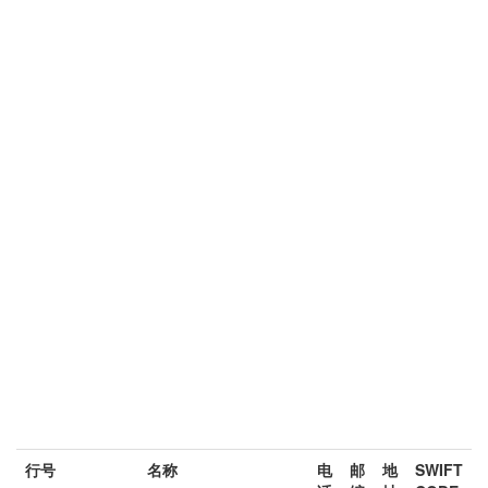
行号
名称
电
邮
地
SWIFT