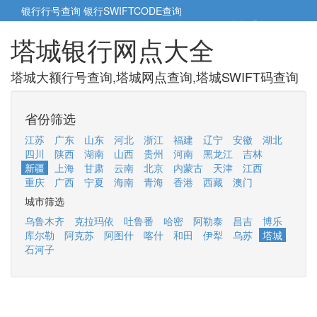
银行行号查询
银行SWIFTCODE查询
5cm小帮手
5cm.cn
塔城银行网点大全
塔城大额行号查询,塔城网点查询,塔城SWIFT码查询
省份筛选
江苏
广东
山东
河北
浙江
福建
辽宁
安徽
湖北
四川
陕西
湖南
山西
贵州
河南
黑龙江
吉林
新疆
上海
甘肃
云南
北京
内蒙古
天津
江西
重庆
广西
宁夏
海南
青海
香港
西藏
澳门
城市筛选
乌鲁木齐
克拉玛依
吐鲁番
哈密
阿勒泰
昌吉
博乐
库尔勒
阿克苏
阿图什
喀什
和田
伊犁
乌苏
塔城
石河子