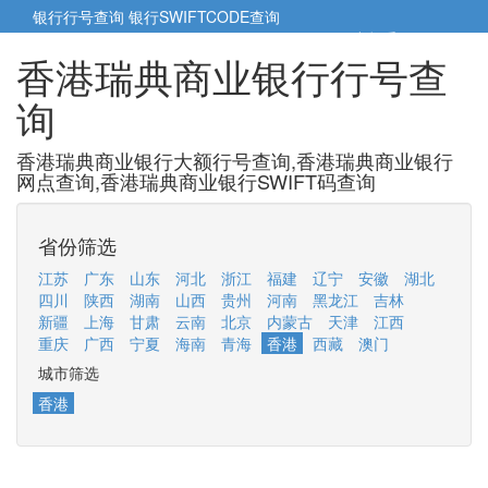
银行行号查询
银行SWIFTCODE查询
5cm小帮手
5cm.cn
香港瑞典商业银行行号查
询
香港瑞典商业银行大额行号查询,香港瑞典商业银行
网点查询,香港瑞典商业银行SWIFT码查询
省份筛选
江苏
广东
山东
河北
浙江
福建
辽宁
安徽
湖北
四川
陕西
湖南
山西
贵州
河南
黑龙江
吉林
新疆
上海
甘肃
云南
北京
内蒙古
天津
江西
重庆
广西
宁夏
海南
青海
香港
西藏
澳门
城市筛选
香港