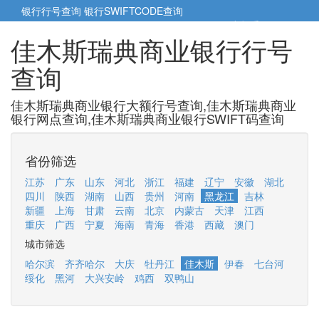
银行行号查询
银行SWIFTCODE查询
5cm小帮手
5cm.cn
佳木斯瑞典商业银行行号
查询
佳木斯瑞典商业银行大额行号查询,佳木斯瑞典商业
银行网点查询,佳木斯瑞典商业银行SWIFT码查询
省份筛选
江苏
广东
山东
河北
浙江
福建
辽宁
安徽
湖北
四川
陕西
湖南
山西
贵州
河南
黑龙江
吉林
新疆
上海
甘肃
云南
北京
内蒙古
天津
江西
重庆
广西
宁夏
海南
青海
香港
西藏
澳门
城市筛选
哈尔滨
齐齐哈尔
大庆
牡丹江
佳木斯
伊春
七台河
绥化
黑河
大兴安岭
鸡西
双鸭山