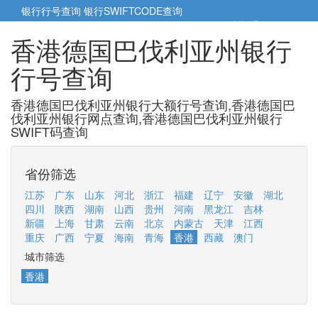
银行行号查询
银行SWIFTCODE查询
5cm小帮手
5cm.cn
香港德国巴伐利亚州银行
行号查询
香港德国巴伐利亚州银行大额行号查询,香港德国巴
伐利亚州银行网点查询,香港德国巴伐利亚州银行
SWIFT码查询
省份筛选
江苏
广东
山东
河北
浙江
福建
辽宁
安徽
湖北
四川
陕西
湖南
山西
贵州
河南
黑龙江
吉林
新疆
上海
甘肃
云南
北京
内蒙古
天津
江西
重庆
广西
宁夏
海南
青海
香港
西藏
澳门
城市筛选
香港