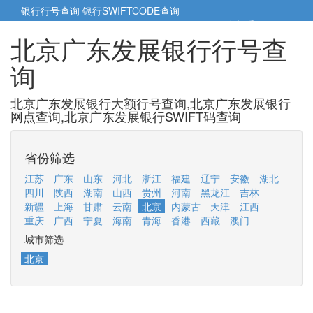
银行行号查询
银行SWIFTCODE查询
5cm小帮手
5cm.cn
北京广东发展银行行号查
询
北京广东发展银行大额行号查询,北京广东发展银行
网点查询,北京广东发展银行SWIFT码查询
省份筛选
江苏
广东
山东
河北
浙江
福建
辽宁
安徽
湖北
四川
陕西
湖南
山西
贵州
河南
黑龙江
吉林
新疆
上海
甘肃
云南
北京
内蒙古
天津
江西
重庆
广西
宁夏
海南
青海
香港
西藏
澳门
城市筛选
北京