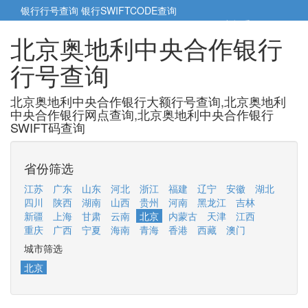
银行行号查询
银行SWIFTCODE查询
5cm小帮手
5cm.cn
北京奥地利中央合作银行
行号查询
北京奥地利中央合作银行大额行号查询,北京奥地利
中央合作银行网点查询,北京奥地利中央合作银行
SWIFT码查询
省份筛选
江苏
广东
山东
河北
浙江
福建
辽宁
安徽
湖北
四川
陕西
湖南
山西
贵州
河南
黑龙江
吉林
新疆
上海
甘肃
云南
北京
内蒙古
天津
江西
重庆
广西
宁夏
海南
青海
香港
西藏
澳门
城市筛选
北京