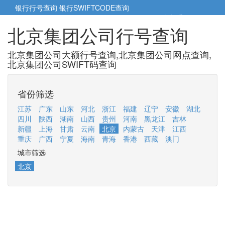
银行行号查询
银行SWIFTCODE查询
5cm小帮手
5cm.cn
北京集团公司行号查询
北京集团公司大额行号查询,北京集团公司网点查询,
北京集团公司SWIFT码查询
省份筛选
江苏
广东
山东
河北
浙江
福建
辽宁
安徽
湖北
四川
陕西
湖南
山西
贵州
河南
黑龙江
吉林
新疆
上海
甘肃
云南
北京
内蒙古
天津
江西
重庆
广西
宁夏
海南
青海
香港
西藏
澳门
城市筛选
北京