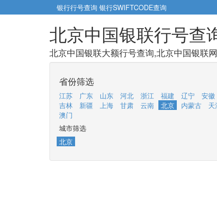
银行行号查询
银行SWIFTCODE查询
北京中国银联行号查
北京中国银联大额行号查询,北京中国银联网点
省份筛选
江苏
广东
山东
河北
浙江
福建
辽宁
安徽
吉林
新疆
上海
甘肃
云南
北京
内蒙古
天
澳门
城市筛选
北京