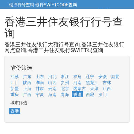
银行行号查询
银行SWIFTCODE查询
5cm小帮手
5cm.cn
香港三井住友银行行号查
询
香港三井住友银行大额行号查询,香港三井住友银行
网点查询,香港三井住友银行SWIFT码查询
省份筛选
江苏
广东
山东
河北
浙江
福建
辽宁
安徽
湖北
四川
陕西
湖南
山西
贵州
河南
黑龙江
吉林
新疆
上海
甘肃
云南
北京
内蒙古
天津
江西
重庆
广西
宁夏
海南
青海
香港
西藏
澳门
城市筛选
香港