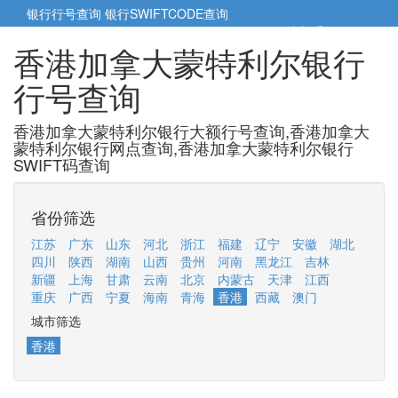
银行行号查询
银行SWIFTCODE查询
5cm小帮手
5cm.cn
香港加拿大蒙特利尔银行
行号查询
香港加拿大蒙特利尔银行大额行号查询,香港加拿大
蒙特利尔银行网点查询,香港加拿大蒙特利尔银行
SWIFT码查询
省份筛选
江苏
广东
山东
河北
浙江
福建
辽宁
安徽
湖北
四川
陕西
湖南
山西
贵州
河南
黑龙江
吉林
新疆
上海
甘肃
云南
北京
内蒙古
天津
江西
重庆
广西
宁夏
海南
青海
香港
西藏
澳门
城市筛选
香港