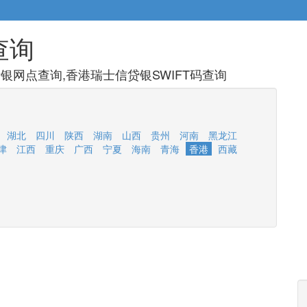
查询
银网点查询,香港瑞士信贷银SWIFT码查询
湖北
四川
陕西
湖南
山西
贵州
河南
黑龙江
津
江西
重庆
广西
宁夏
海南
青海
香港
西藏