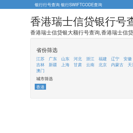
银行行号查询
银行SWIFTCODE查询
香港瑞士信贷银行号
香港瑞士信贷银大额行号查询,香港瑞士信贷
省份筛选
江苏
广东
山东
河北
浙江
福建
辽宁
安徽
吉林
新疆
上海
甘肃
云南
北京
内蒙古
天
澳门
城市筛选
香港